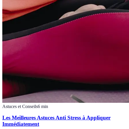
Astuces et Conseils
6
min
Les Meilleures Astuces Anti Stress à Appliquer
Immédiatement