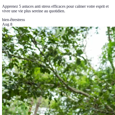
Apprenez 5 astuces anti stress efficaces pour calmer votre esprit et
vivre une vie plus sereine au quotidien.
bien-être
stress
Aug 8